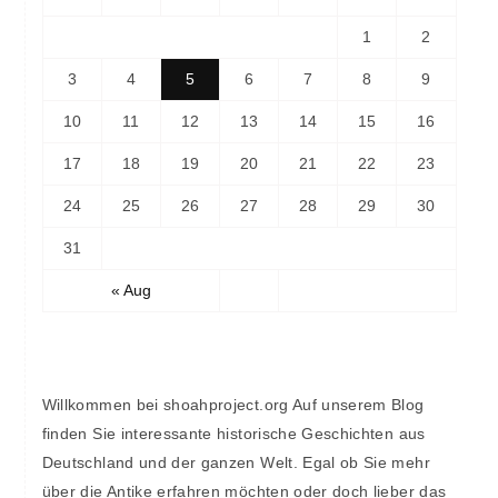
1
2
3
4
5
6
7
8
9
10
11
12
13
14
15
16
17
18
19
20
21
22
23
24
25
26
27
28
29
30
31
« Aug
Willkommen bei shoahproject.org Auf unserem Blog
finden Sie interessante historische Geschichten aus
Deutschland und der ganzen Welt. Egal ob Sie mehr
über die Antike erfahren möchten oder doch lieber das