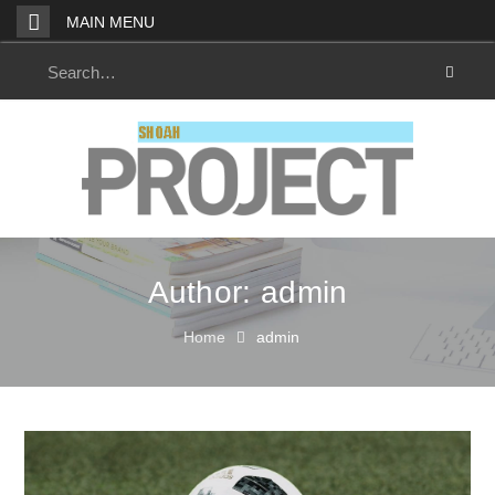
Skip
MAIN MENU
to
content
Search
for:
Author: admin
Home
admin