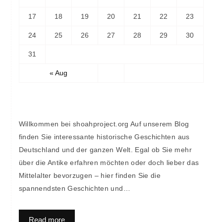
17
18
19
20
21
22
23
24
25
26
27
28
29
30
31
« Aug
Willkommen bei shoahproject.org Auf unserem Blog
finden Sie interessante historische Geschichten aus
Deutschland und der ganzen Welt. Egal ob Sie mehr
über die Antike erfahren möchten oder doch lieber das
Mittelalter bevorzugen – hier finden Sie die
spannendsten Geschichten und…
Read more