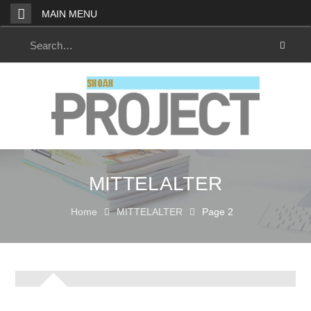
Skip
MAIN MENU
to
content
Search
for:
MITTELALTER
Home
MITTELALTER
Page 2