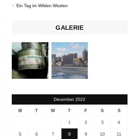
Ein Tag im Wilden Westen
GALERIE
December 2022
M
T
W
T
F
S
S
1
2
3
4
5
6
7
8
9
10
11