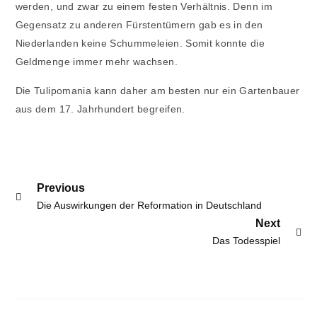
werden, und zwar zu einem festen Verhältnis. Denn im
Gegensatz zu anderen Fürstentümern gab es in den
Niederlanden keine Schummeleien. Somit konnte die
Geldmenge immer mehr wachsen.
Die Tulipomania kann daher am besten nur ein Gartenbauer
aus dem 17. Jahrhundert begreifen.
Post
Previous
Previous
Die Auswirkungen der Reformation in Deutschland
navigation
post:
Next
Next
Das Todesspiel
post: